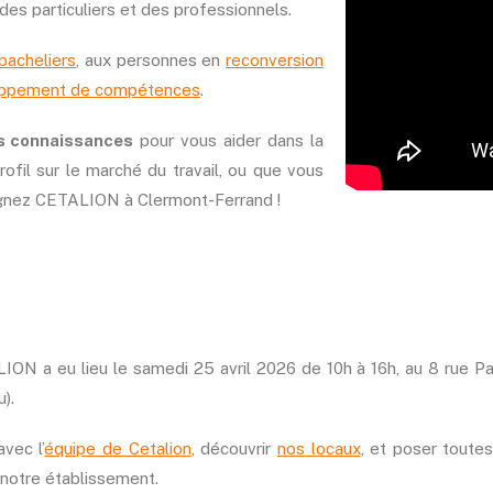
es particuliers et des professionnels.
bacheliers
, aux personnes en
reconversion
ppement de compétences
.
es connaissances
pour vous aider dans la
ofil sur le marché du travail, ou que vous
oignez CETALION à Clermont-Ferrand !
ION a eu lieu le
samedi 25 avril 2026
de 10h à 16h, au 8 rue Pa
).
vec l’
équipe de Cetalion
, découvrir
nos locaux
, et poser toute
 notre établissement.