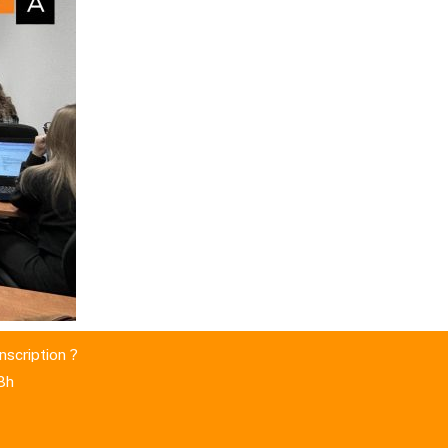
nscription ?
8h