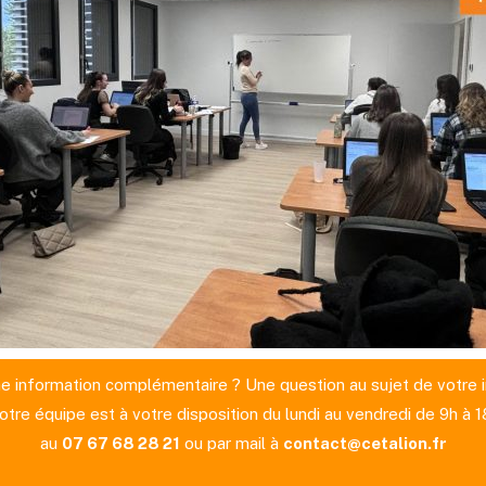
e information complémentaire ? Une question au sujet de votre i
otre équipe est à votre disposition du lundi au vendredi de 9h à 1
au
07 67 68 28 21
ou par mail à
contact@cetalion.fr